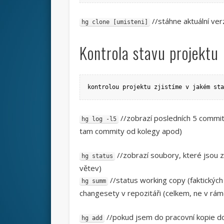
//stáhne aktuální verz
hg clone [umisteni]
Kontrola stavu projektu
kontrolou projektu zjistíme v jakém sta
//zobrazí posledních 5 commitů
hg log -l5
tam commity od kolegy apod)
//zobrazí soubory, které jsou z
hg status
větev)
//status working copy (faktickýc
hg summ
changesety v repozitáři (celkem, ne v rám
//pokud jsem do pracovní kopie do
hg add