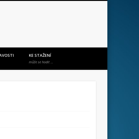
AVOSTI
KE STAŽENÍ
může se hodit …