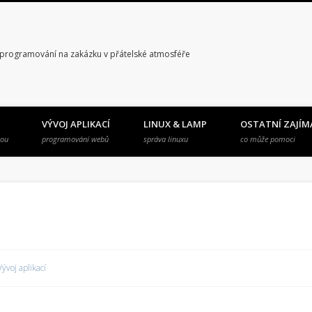
 programování na zakázku v přátelské atmosféře
VÝVOJ APLIKACÍ
LINUX & LAMP
OSTATNÍ ZAJÍM
bou
programování webů
správa linuxu
co může pomoci
Vývoj aplikací