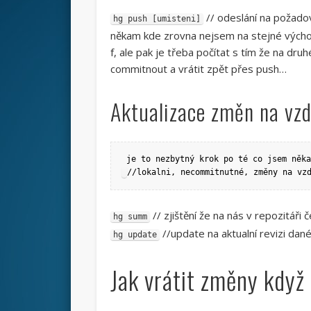
// odeslání na požado
hg push [umisteni]
někam kde zrovna nejsem na stejné výchozí
f, ale pak je třeba počítat s tím že na dr
commitnout a vrátit zpět přes push…
Aktualizace změn na vz
//lokalni, necommitnutné, změny na vz
// zjištění že na nás v repozitáři
hg summ
//update na aktualní revizi da
hg update
Jak vrátit změny když