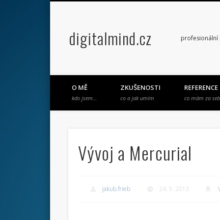
digitalmind.cz
profesionální
O MĚ
ZKUŠENOSTI
REFERENCE
kdo jsem…
co a jak umím
co mám za se
Vývoj a Mercurial
jakub.frieb
24. 5. 2013