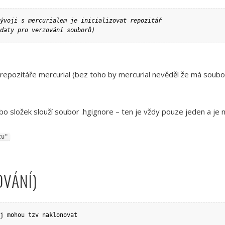
ývoji s mercurialem je inicializovat repozitář

daty pro verzování souborů)
repozitáře mercurial (bez toho by mercurial nevěděl že má soubo
o složek slouží soubor .hgignore – ten je vždy pouze jeden a je n
tu"
OVÁNÍ)
j mohou tzv naklonovat