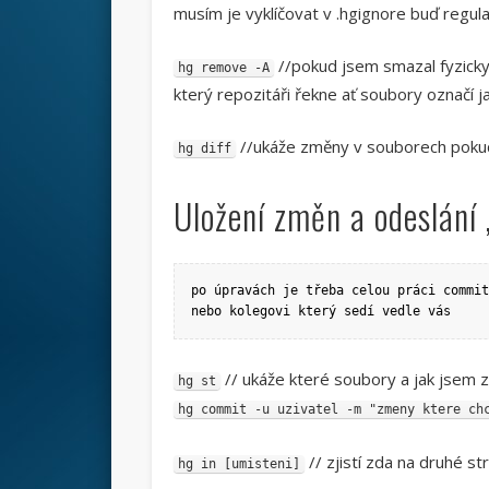
musím je vyklíčovat v .hgignore buď regu
//pokud jsem smazal fyzicky 
hg remove -A
který repozitáři řekne ať soubory označí 
//ukáže změny v souborech pokud 
hg diff
Uložení změn a odeslání
po úpravách je třeba celou práci commit
nebo kolegovi který sedí vedle vás
// ukáže které soubory a jak jsem z
hg st
hg commit -u uzivatel -m "zmeny ktere ch
// zjistí zda na druhé s
hg in [umisteni]