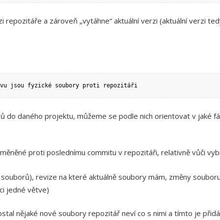
i repozitáře a zároveň „vytáhne“ aktuální verzi (aktuální verzi tedy
vu jsou fyzické soubory proti repozitáři
 do daného projektu, můžeme se podle nich orientovat v jaké fázi
měněné proti poslednímu commitu v repozitáři, relativně vůči vy
h souborů), revize na které aktuálně soubory mám, změny souboru
ci jedné větve)
stal nějaké nové soubory repozitář neví co s nimi a tímto je při