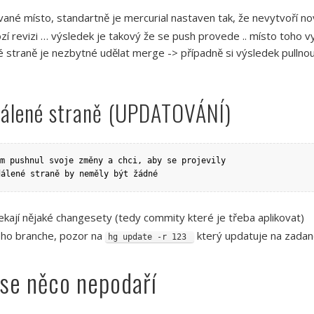
vané místo, standartně je mercurial nastaven tak, že nevytvoří n
 revizi … výsledek je takový že se push provede .. místo toho vys
uhé straně je nezbytné udělat merge -> případně si výsledek pullnou
dálené straně (UPDATOVÁNÍ)
dálené straně by neměly být žádné
 čekají nějaké changesety (tedy commity které je třeba aplikovat)
ného branche, pozor na
který updatuje na zadano
hg update -r 123
 se něco nepodaří