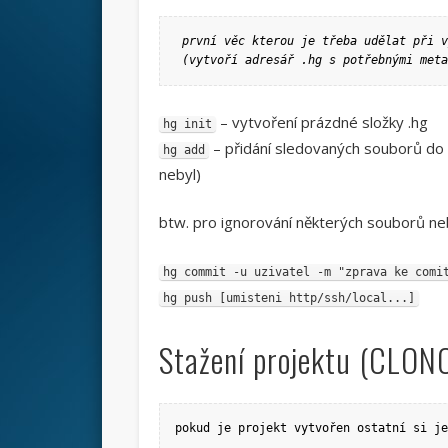
 první věc kterou je třeba udělat při v
 (vytvoří adresář .hg s potřebnými meta
– vytvoření prázdné složky .hg
hg init
– přidání sledovaných souborů do 
hg add
nebyl)
btw. pro ignorování některých souborů neb
hg commit -u uzivatel -m "zprava ke comi
hg push [umisteni http/ssh/local...]
Stažení projektu (CLON
pokud je projekt vytvořen ostatní si je