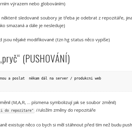
larním výrazem nebo globováním)
některé sledované soubory je třeba je odebrat z repozitáře, jinak
jako smazaná a dále je nesleduje)
jsou nějaké modifikované (tzn hg status něco vypíše)
 „pryč“ (PUSHOVÁNÍ)
nou a poslat  někam dál na server / produkcni web

měnil (M,A,R, … písmena symbolizují jak se soubor změnil)
//uložím změny do repozitáře
ci do repozitare"
traně existuje něco co bych si měl stáhnout před tím než budu pus