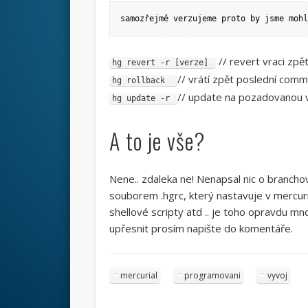
samozřejmě verzujeme proto by jsme mohl
// revert vraci zp
hg revert -r [verze]
// vrátí zpět poslední comm
hg rollback
// update na pozadovanou 
hg update -r
A to je vše?
Nene.. zdaleka ne! Nenapsal nic o brancho
souborem .hgrc, který nastavuje v mercuri
shellové scripty atd .. je toho opravdu mno
upřesnit prosím napište do komentáře.
mercurial
programovani
vyvoj