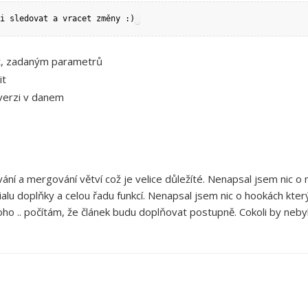
i sledovat a vracet změny :)
ět, zadaným parametrů
it
verzi v danem
vání a mergování větví což je velice důležíté. Nenapsal jsem nic
alu doplňky a celou řadu funkcí. Nenapsal jsem nic o hookách kter
ho .. počítám, že článek budu doplňovat postupně. Cokoli by nebylo