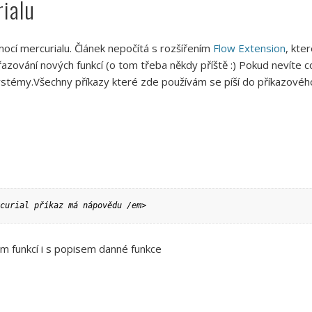
ialu
ocí mercurialu. Článek nepočítá s rozšířením
Flow Extension
, kte
zování nových funkcí (o tom třeba někdy příště :) Pokud nevíte co 
ystémy.Všechny příkazy které zde používám se píší do příkazovéh
curial příkaz má nápovědu /em>
m funkcí i s popisem danné funkce