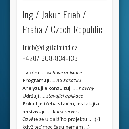
Ing / Jakub Frieb /
Praha / Czech Republic
frieb@digitalmind.cz
+420/ 608-834-138
Tvořím
….
webové aplikace
Programuji
….
na zakázku
Analyzuji a konzultuji
….
návrhy
Udržuji
….
stávající aplikace
Pokud je třeba stavím, instaluji a
nastavuji
…. l
inux servery
Ozvěte se u dalšího projektu … :) (i
když teď moc času nemám …)