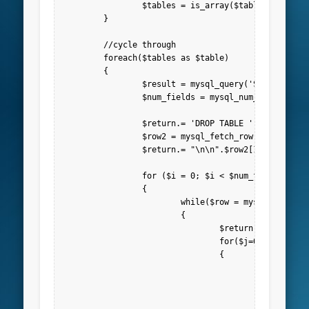
		$tables = is_array($tables) ? $tables : explode(',',$tables);

	}

	//cycle through

	foreach($tables as $table)

	{

		$result = mysql_query('SELECT * FROM '.$table);

		$num_fields = mysql_num_fields($result);

		$return.= 'DROP TABLE '.$table.';';

		$row2 = mysql_fetch_row(mysql_query('SHOW CREATE TABLE '.$table));

		$return.= "\n\n".$row2[1].";\n\n";

		for ($i = 0; $i < $num_fields; $i++) 

		{

			while($row = mysql_fetch_row($result))

			{

				$return.= 'INSERT INTO '.$table.' VALUES(';

				for($j=0; $j<$num_fields; $j++) 

				{

					$row[$j] = addslashes($row[$j]);

					$row[$j] = ereg_replace("\n","\\n",$row[$j]);

					if (isset($row[$j])) { $return.= '"'.$row[$j].'"' ; } else { $return.= '""'; }

					if ($j<($num_fields-1)) { $return.= ','; }
