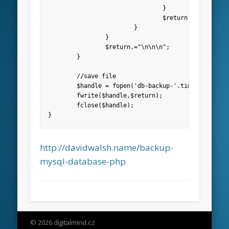
				}

				$return.= ");\n";

			}

		}

		$return.="\n\n\n";

	}

	//save file

	$handle = fopen('db-backup-'.time().'-'.(md5(implode(',',$tables))).'.sql','w+');

	fwrite($handle,$return);

	fclose($handle);

}
http://davidwalsh.name/backup-
mysql-database-php
© 2026 digitalmind.cz