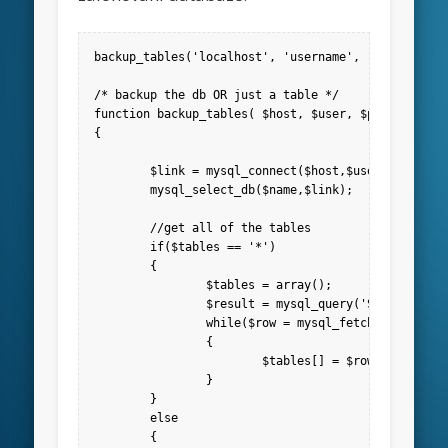
backup_tables('localhost', 'username', 'password', 
/* backup the db OR just a table */

function backup_tables( $host, $user, $pass, $name,
{

	$link = mysql_connect($host,$user,$pass);

	mysql_select_db($name,$link);

	//get all of the tables

	if($tables == '*')

	{

		$tables = array();

		$result = mysql_query('SHOW TABLES');

		while($row = mysql_fetch_row($result))

		{

			$tables[] = $row[0];

		}

	}

	else

	{
